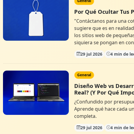
General
Por Qué Ocultar Tus P
"Contáctanos para una coti
sugiere que es en realid
los sitios web de pequeña
siquiera se pongan en con
29 jul 2026
4 min de le
General
Diseño Web vs Desarro
Real? (Y Por Qué Imp
¿Confundido por presupue
Aprende qué hace cada un
completa.
29 jul 2026
4 min de le