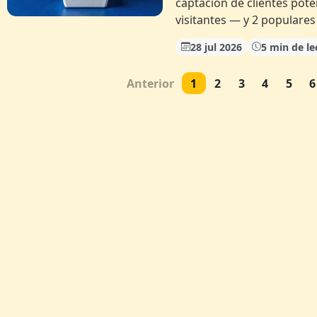
captación de clientes pot
visitantes — y 2 populare
28 jul 2026
5 min de le
Anterior
1
2
3
4
5
6