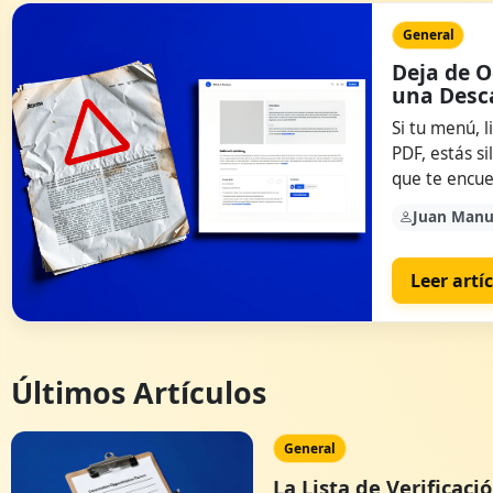
General
Deja de O
una Desc
Si tu menú, l
PDF, estás s
que te encue
Juan Manu
Leer artí
Últimos Artículos
General
La Lista de Verificac