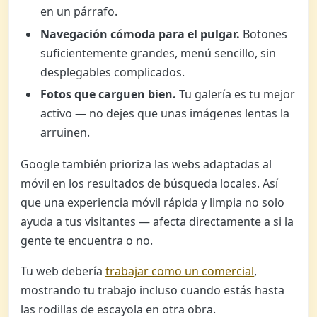
en un párrafo.
Navegación cómoda para el pulgar.
Botones
suficientemente grandes, menú sencillo, sin
desplegables complicados.
Fotos que carguen bien.
Tu galería es tu mejor
activo — no dejes que unas imágenes lentas la
arruinen.
Google también prioriza las webs adaptadas al
móvil en los resultados de búsqueda locales. Así
que una experiencia móvil rápida y limpia no solo
ayuda a tus visitantes — afecta directamente a si la
gente te encuentra o no.
Tu web debería
trabajar como un comercial
,
mostrando tu trabajo incluso cuando estás hasta
las rodillas de escayola en otra obra.