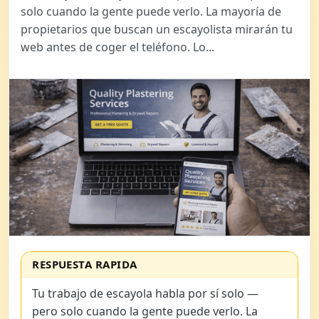
solo cuando la gente puede verlo. La mayoría de
propietarios que buscan un escayolista mirarán tu
web antes de coger el teléfono. Lo...
RESPUESTA RAPIDA
Tu trabajo de escayola habla por sí solo —
pero solo cuando la gente puede verlo. La