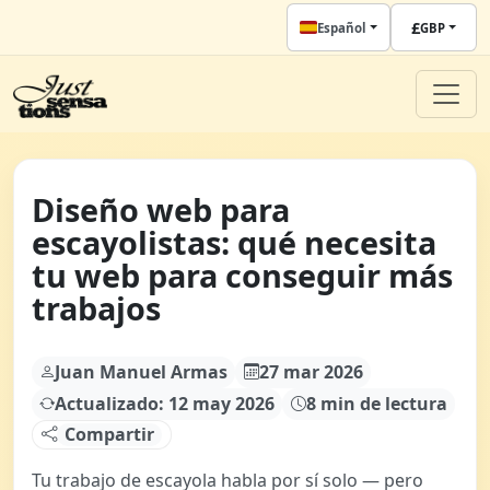
£
Español
GBP
Diseño web para
escayolistas: qué necesita
tu web para conseguir más
trabajos
Juan Manuel Armas
27 mar 2026
Actualizado: 12 may 2026
8 min de lectura
Compartir
Tu trabajo de escayola habla por sí solo — pero