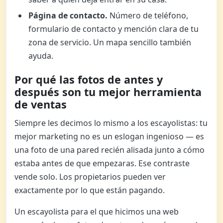
Página de contacto.
Número de teléfono,
formulario de contacto y mención clara de tu
zona de servicio. Un mapa sencillo también
ayuda.
Por qué las fotos de antes y
después son tu mejor herramienta
de ventas
Siempre les decimos lo mismo a los escayolistas: tu
mejor marketing no es un eslogan ingenioso — es
una foto de una pared recién alisada junto a cómo
estaba antes de que empezaras. Ese contraste
vende solo. Los propietarios pueden ver
exactamente por lo que están pagando.
Un escayolista para el que hicimos una web