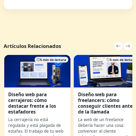
Artículos Relacionados
5 min de lectura
5 min de lectura
Diseño web para
Diseño web para
cerrajeros: cómo
freelancers: cómo
destacar frente a los
conseguir clientes antes
estafadores
de la llamada
La cerrajería no está
La web de un freelance
regulada y está plagada de
debería hacer una cosa:
estafas. El trabajo de tu web
convencer al cliente