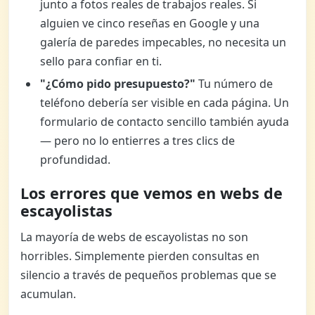
junto a fotos reales de trabajos reales. Si
alguien ve cinco reseñas en Google y una
galería de paredes impecables, no necesita un
sello para confiar en ti.
"¿Cómo pido presupuesto?"
Tu número de
teléfono debería ser visible en cada página. Un
formulario de contacto sencillo también ayuda
— pero no lo entierres a tres clics de
profundidad.
Los errores que vemos en webs de
escayolistas
La mayoría de webs de escayolistas no son
horribles. Simplemente pierden consultas en
silencio a través de pequeños problemas que se
acumulan.