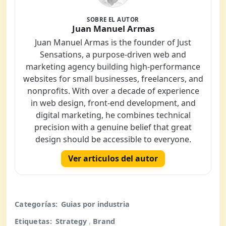
SOBRE EL AUTOR
Juan Manuel Armas
Juan Manuel Armas is the founder of Just
Sensations, a purpose-driven web and
marketing agency building high-performance
websites for small businesses, freelancers, and
nonprofits. With over a decade of experience
in web design, front-end development, and
digital marketing, he combines technical
precision with a genuine belief that great
design should be accessible to everyone.
Ver articulos del autor
Categorías:
Guias por industria
,
Etiquetas:
Strategy
Brand